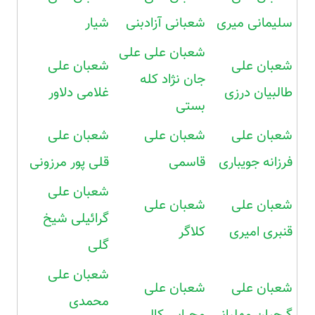
سلیمانی میری
شعبانی آزادبنی
شیار
شعبان علی علی
شعبان علی
شعبان علی
جان نژاد کله
طالبیان درزی
غلامی دلاور
بستی
شعبان علی
شعبان علی
شعبان علی
فرزانه جویباری
قاسمی
قلی پور مرزونی
شعبان علی
شعبان علی
شعبان علی
گرائیلی شیخ
قنبری امیری
کلاگر
گلی
شعبان علی
شعبان علی
شعبان علی
محمدی
گرجیان مهلبانی
محرابی کالی