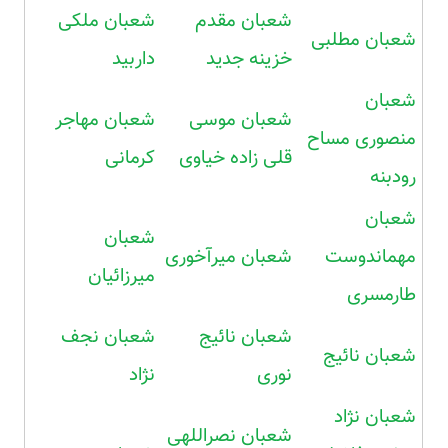
شعبان مقدم
شعبان ملکی
شعبان مطلبی
خزینه جدید
داربید
شعبان
شعبان موسی
شعبان مهاجر
منصوری مساح
قلی زاده خیاوی
کرمانی
رودبنه
شعبان
شعبان
مهماندوست
شعبان میرآخوری
میرزائیان
طارمسری
شعبان نائیج
شعبان نجف
شعبان نائیج
نوری
نژاد
شعبان نژاد
شعبان نصراللهی