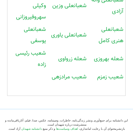
شعبانعلی وزین
وکیلی
آزادی
سهروفیروزانی
شعبانعلی
شعبانعلی
شعبانعلی یاوری
هنری کامل
یوسفی
شعیب رئیسی
شعله بهروزی
شعله زرواوی
زاده
شعیب زمزم
شعیب مرادزهی
این دانشنامه برای جمع‌آوری ونشر زندگی‌نامه، خاطرات، وصیتنامه، عکس، صدا، فیلم، آثارباقی‌مانده و
منتشرشده درباره شهیدان است.
بازنشرمحتوای آن با رعایت امانتداری،
اهداف وسیاست‌ها
و ذکر منبع
دانشنامه شهیدان
آزاد است.