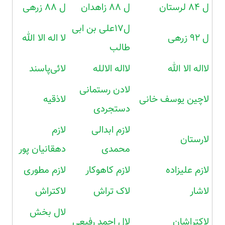
ل ۸۴ لرستان
ل ۸۸ زاهدان
ل ۸۸ زرهی
ل۱۷علی بن ابی
ل ۹۲ زرهی
لا اله الا الله
طالب
لااله الا الله
لااله الالله
لائی‌پاسند
لادن رستمانی
لاچین یوسف خانی
لاذقیه
دستجردی
لازم ابدالی
لازم
لارستان
محمدی
دهقانیان پور
لازم علیزاده
لازم کاهوکار
لازم مطوری
لاشار
لاک تراش
لاکتراش
لال بخش
لاکتراشان
لال احمد رفیعی