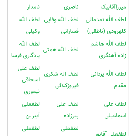
میرزاآقابیک
ناصری
نامدار
لطف الله نمدمالی
لطف الله وفایی
لطف الله
کلهرودی (ناطقی)
فسارانی
وکیلی
لطف الله هاشم
لطف الله
لطف الله همتی
زاده آهنگری
یادگاری فرسا
لطف علی
لطف الله یزدانی
لطف اله شکری
اسحاقی
مقدم
فیروزکلائی
نیموری
لطف علی
لطف علی
لطفعلی
اسماعیلی
پیرزاده
آببرین
لطفعلی
لطفعلی
لطفعلی آقاپور