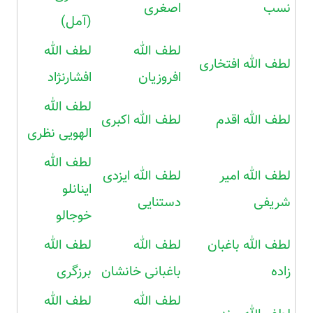
نسب
اصغری
(آمل)
لطف الله
لطف الله
لطف الله افتخاری
افروزیان
افشارنژاد
لطف الله
لطف الله اقدم
لطف الله اکبری
الهویی نظری
لطف الله
لطف الله امیر
لطف الله ایزدی
اینانلو
شریفی
دستنایی
خوجالو
لطف الله باغبان
لطف الله
لطف الله
زاده
باغبانی خانشان
برزگری
لطف الله
لطف الله