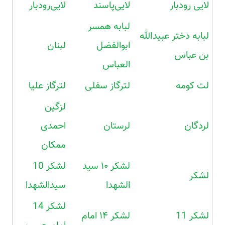
لایی رودبار
لایی‌پاسند
لایی‌رودبار
لبابه همسر
لبابه دختر عبیدالله
ابوالفضل
لبنان
بن عباس
العباس
لت کومه
لترگاز سفلی
لترگاز علیا
لزگین
لردگان
لرستان
احمدی
ممکان
لشکر ۱۰ سید
لشکر 10
لشکر
الشهدا
سیدالشهدا
لشکر 14
لشکر 11
لشکر ۱۴ امام