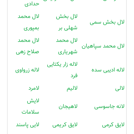
حدادی
لال بخش
لال محمد
لال بخش سمی
شهلی بر
بمپوری
لال محمد
لال محمد
لال محمد سپاهیان
شهریاری
صلاح زهی
لاله زار یکتایی
لاله ادیبی سده
لاله زرواوی
فرد
لالی
لالیم
لامرد
لایش
لانه جاسوسی
لاهیجان
سلامات
لایق کرمی
لایق کریمی
لایی پاسند