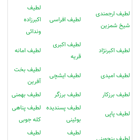
لطیف
لطیف ارجمندی
لطیف افراسی
اکبرزاده
شیخ شمزین
وندائی
لطیف اکبری
لطیف اکبرنژاد
لطیف امانه
قریه
لطیف بخت
لطیف امیدی
لطیف ایشچی
آفرین
لطیف برزکار
لطیف برزگر
لطیف بهمنی
لطیف پسندیده
لطیف پناهی
لطیف پاپی
بوئینی
کله جوبی
لطیف
لطیف
لطیف پنجوینی