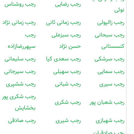
رجب رضایی
رجب روشناس
نوئی
رجب زالپولی
رجب زمانی ثانی
رجب زمانی نژاد
رجب سبحانی
رجب سبزعلی
رجب
کنسستانی
حسن نژاد
سپهررضازاده
رجب سرشکی
رجب سعدی کیا
رجب سلیمانی
رجب سمایی
رجب سهیلی
رجب سیرجانی
رجب سیری
رجب شبانی
رجب ششپری
رجب شکری پور
رجب شعبان پور
رجب شکری
بخشایش
رجب شهبازی
رجب شیری
رجب صادقی
رجب صادقیان