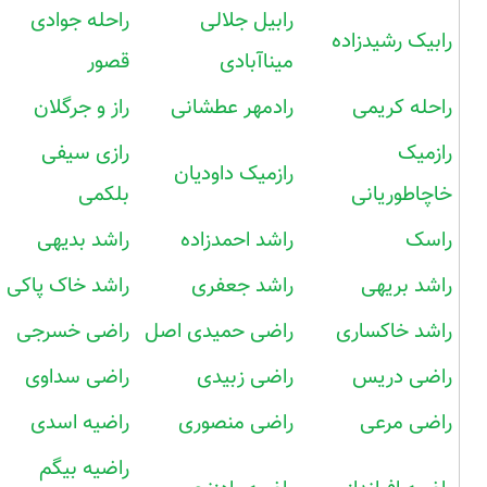
رابیل جلالی
راحله جوادی
رابیک رشیدزاده
میناآبادی
قصور
راحله کریمی
رادمهر عطشانی
راز و جرگلان
رازمیک
رازی سیفی
رازمیک داودیان
خاچاطوریانی
بلکمی
راسک
راشد احمدزاده
راشد بدیهی
راشد بریهی
راشد جعفری
راشد خاک پاکی
راشد خاکساری
راضی حمیدی اصل
راضی خسرجی
راضی دریس
راضی زبیدی
راضی سداوی
راضی مرعی
راضی منصوری
راضیه اسدی
راضیه بیگم