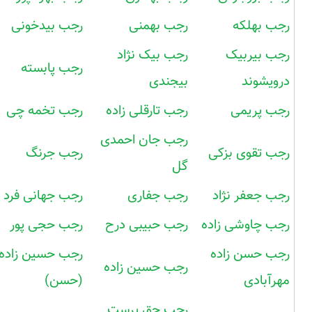
رجب بهلکه
رجب بهمنی
رجب بیدخونی
رجب بیربیک
رجب بیک نژاد
رجب پابسته
درویشوند
بیجندی
رجب پریمی
رجب تارقلی زاده
رجب تخمه چی
رجب جان احمدی
رجب تقوی بزکی
رجب جرنگ
گل
رجب جعفر نژاد
رجب جفاری
رجب جهانی فرد
رجب چاوشی زاده
رجب حبیبی درح
رجب حجی پور
رجب حسن زاده
رجب حسین زاده
رجب حسین زاده
مهرآبادی
(حسن)
رجب حق پرست