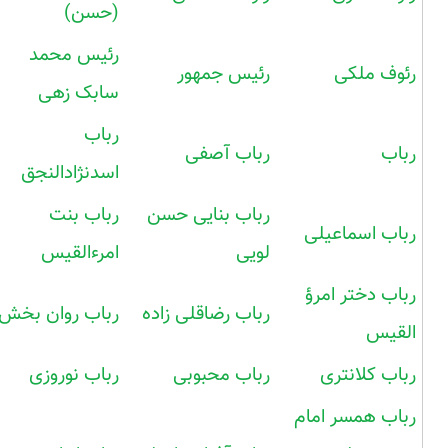
(حسن)
رئیس محمد
رئوف ملکی
رئیس جمهور
سابک زهی
رباب
رباب
رباب آصفی
اسدنژادالنجق
رباب بنایی حسن
رباب بنت
رباب اسماعیلی
لویی
امرءالقیس
رباب دختر امرؤ
رباب رضاقلی زاده
رباب روان بخش
القیس
رباب کلانتری
رباب محبوبی
رباب نوروزی
رباب همسر امام