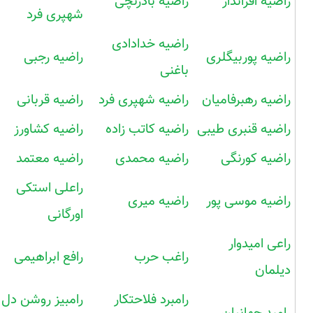
راضیه افرانداز
راضیه بادزنچی
شهپری فرد
راضیه خدادادی
راضیه پوربیگلری
راضیه رجبی
باغنی
راضیه رهبرفامیان
راضیه شهپری فرد
راضیه قربانی
راضیه قنبری طیبی
راضیه کاتب زاده
راضیه کشاورز
راضیه کورنگی
راضیه محمدی
راضیه معتمد
راعلی استکی
راضیه موسی پور
راضیه میری
اورگانی
راعی امیدوار
راغب حرب
رافع ابراهیمی
دیلمان
رامبرد فلاحتکار
رامبیز روشن دل
رامبد جهانیان