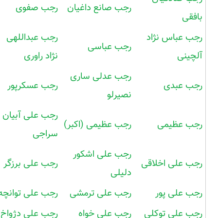
رجب صانع داغیان
رجب صفوی
بافقی
رجب عباس نژاد
رجب عبداللهی
رجب عباسی
آلچینی
نژاد راوری
رجب عدلی ساری
رجب عبدی
رجب عسکرپور
نصیرلو
رجب علی آبیان
رجب عظیمی
رجب عظیمی (اکبر)
سراجی
رجب علی اشکور
رجب علی اخلاقی
رجب علی برزگر
دلیلی
رجب علی پور
رجب علی ترمشی
رجب علی توانچه
رجب علی توکلی
رجب علی خواه
رجب علی دژواخ