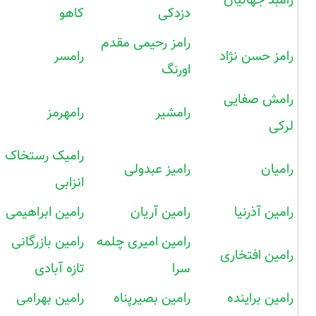
دزدکی
کاهو
رامز رحیمی مقدم
رامز حسن نژاد
رامسر
اورنگ
رامش صفایی
رامشیر
رامهرمز
لرکی
رامیک رستخاک
رامیان
رامیز عبدولی
انزابی
رامین آذرنیا
رامین آریان
رامین ابراهیمی
رامین امیری چلمه
رامین بازرگانی
رامین افتخاری
سرا
تازه آبادی
رامین براینده
رامین بصیرپناه
رامین بهرامی