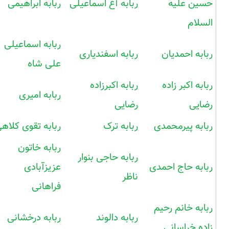
حسین علیه
ربابه آغ اسماعیلی
ربابه ابراهیمی
السلام
ربابه اسماعیلی
ربابه احمدیان
ربابه اسفندیاری
علی شاه
ربابه اکبر زاده
ربابه اکبرزاده
ربابه امیری
رضایی
رضایی
ربابه پیرمحمدی
ربابه ترک
ربابه تقوی کلاه
ربابه خاتون
ربابه حاجی بنوار
ربابه حاج احمدی
عزیزآبادی
ناظر
فراهانی
ربابه خانم رحیم
ربابه دالوند
ربابه درخشانی
زاده خراسانی