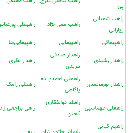
راهب بیاضی دیزج
راهب حقیقی
پور
راهب شعبانی
راهب ممی نژاد
راهبعلی پورعبا
زیارانی
راهپیمائی
راهپیمایی
راهپیمایی‌ها
راهدار صادقی
راهدار رشیدی
راهدار نظری
مزیدی
راهعلی احمدی ده
راهدار نورمحمدی
راهعلی رامک
پاگاهی
راهله ذوالفقاری
راهعلی طهماسبی
راهی براجعی زاد
گجین
راهیم کیانی
رایماند خاتون نژاد
رایه