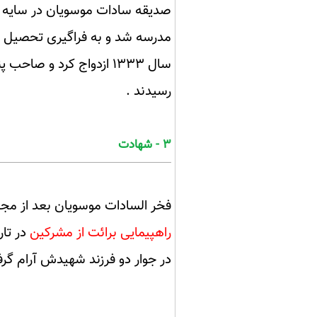
صدیقه سادات موسویان در سایه مح
مدرسه شد و به فراگیری تحصیل پرد
سال ۱۳۳۳ ازدواج کرد و صاحب پنج پسر شد. "دو فرزندش به نام های آقا
رسیدند .
۳ - شهادت
فخر السادات موسویان بعد از مجا
راهپیمایی برائت از مشرکین
در تاریخ ۱۳۶۶/۰۵/۰۹به درجه رفیع شهادت نائل گردید.و پیک
در جوار دو فرزند شهیدش آرام گر