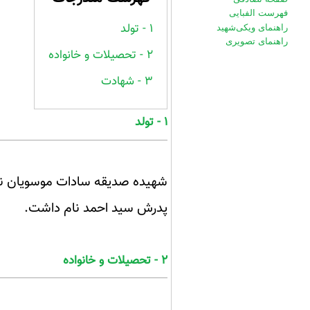
فهرست الفبایی
۱ - تولد
راهنمای ویکی‌شهید
راهنمای تصویری
۲ - تحصیلات و خانواده
۳ - شهادت
۱ - تولد
شهیده صدیقه سادات موسویان نجف آبادی (۱۳۱۸/۰۲/۲۴ _
پدرش سید احمد نام داشت.
۲ - تحصیلات و خانواده