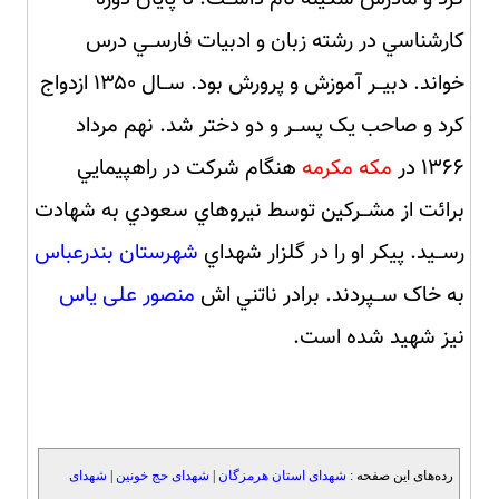
کارشناسي در رشته زبان و ادبیات فارســي درس
خواند. دبیــر آموزش و پرورش بود. ســال ۱۳۵۰ ازدواج
کرد و صاحب یک پســر و دو دختر شد. نهم مرداد
۱۳۶۶ در
مکه مکرمه
هنگام شرکت در راهپیمایي
برائت از مشــرکین توسط نیروهاي سعودي به شهادت
رســید. پیکر او را در گلزار شهداي
شهرستان بندرعباس
به خاک ســپردند. برادر ناتني اش
منصور علی یاس
نیز شهید شده است.
رده‌های این صفحه :
شهدای استان هرمزگان
|
شهدای حج خونین
|
شهدای