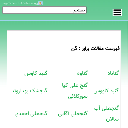
ورود به سامانه / ایجاد حساب کاربری
فهرست مقالات برای : گن
گناباد
گناوه
گنبد کاوس
گنج علی کیا
گنبد کاووس
گنجشک بهداروند
سورکلائی
گنجعلی آب
گنجعلی آقایی
گنجعلی احمدی
سالان