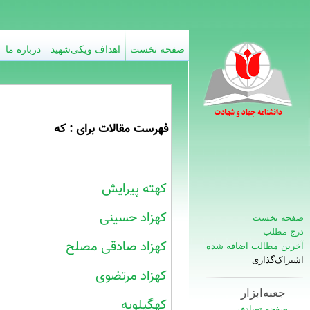
صفحه نخست
اهداف ویکی‌شهید
درباره ما
فهرست مقالات برای : که
کهته پیرایش
کهزاد حسینی
صفحه نخست
درج مطلب
کهزاد صادقی مصلح
آخرین مطالب اضافه شده
اشتراک‌گذاری
کهزاد مرتضوی
جعبه‌ابزار
کهگیلویه
صفحه تصادفی