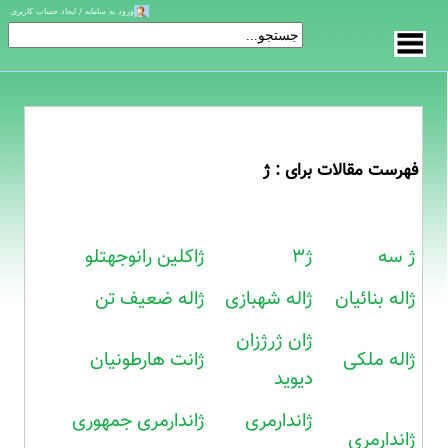
ورود به سامانه / ایجاد حساب کاربری
فهرست مقالات برای : ژ
ژ سه
ژ۳
ژاکلین رانوجهتلو
ژاله بنائیان
ژاله شهبازی
ژاله ضعیف تن
ژان ژرژزان
ژاله ملکی
ژانت هارطونیان
دیوید
ژاندارمری
ژاندارمری جمهوری
ژاندارمری