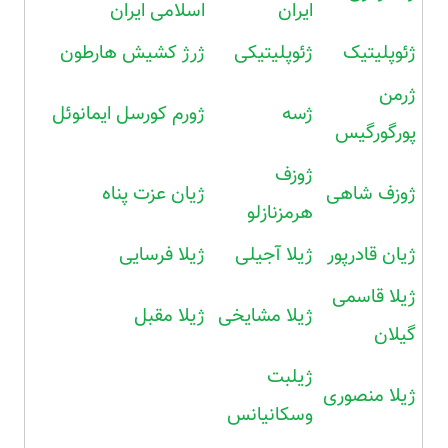
ایران
اسلامی ایران
ژئوپلیتیک
ژئوپلیتیکی
ژرژ کشیش هارطون
ژرمن
ژسه
ژورم کورسل ایمانوئل
پورگورگیس
ژوزف
ژوزف شاهی
ژیان عزت پناه
هرمزنازلو
ژیان قادرپور
ژیلا آجیلی
ژیلا فرسایی
ژیلا قاسمی
ژیلا مشایخی
ژیلا مقبل
گیلان
ژیلبت
ژیلا منصوری
وسکانیانس