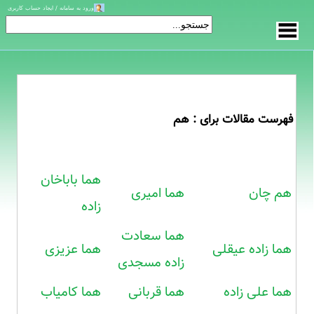
ورود به سامانه / ایجاد حساب کاربری
فهرست مقالات برای : هم
هما باباخان
هم چان
هما امیری
زاده
هما سعادت
هما زاده عیقلی
هما عزیزی
زاده مسجدی
هما علی زاده
هما قربانی
هما کامیاب