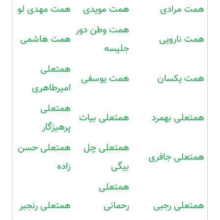
همت مرادی
همت مویدی
همت مهدی لو
همت وطن دور
همت نارویی
همت هاشمی
جلیسه
همتعلی
همت یکسان
همت یوسفی
امیرطاهری
همتعلی
همتعلی بهمرد
همتعلی بیات
پرهیزگار
همتعلی چل
همتعلی حسن
همتعلی جافری
بیگی
زاده
همتعلی
همتعلی رجبی
رحمانی
همتعلی رنجبر