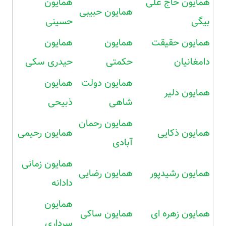
همایون حاج علی
همایون
همایون حبیبی
بیگی
حسینی
همایون حقیقت
همایون
همایون
دامغانیان
حکمتی
حیدری سکی
همایون دولت
همایون
همایون دلیر
شاهی
ذبیحی
همایون رحمان
همایون ذکایی
همایون رحیمی
آبادی
همایون زمانی
همایون رشیدپور
همایون رضایی
دادانه
همایون
همایون زهره ای
همایون ساکی
سرداری