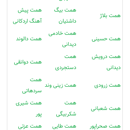
همت بیگ
همت پیش
همت بلاژ
داشتیان
آهنگ اردکانی
همت خادمی
همت حسینی
همت دالوند
دیدانی
همت درویش
همت
همت دوانقی
دیدانی
دستجردی
همت
همت زرودی
همت زینی وند
سردهاتی
همت
همت شیری
همت شعبانی
شکربیگی
پور
همت صحراپور
همت طایی
همت عزتی