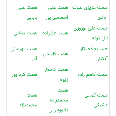
همت عزیزی غیاث
همت علی
همت علی
آبادی
اسمعلی پور
بابایی
همت علی نوروزی
همت علیزاده
همت فتاحی
ایل ذوله
همت فلاحتکار
همت قهرمانی
همت قاسمی
آبکنار
آذر
همت کامکار
همت کاظم زاده
همت کرم پور
زیوه
همت
همت کمالی
همت
محمدزاده
دشتکی
محمدنژاد
دالوزهرایی