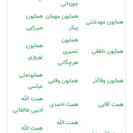
جوزدانی
همایون مهمان
همایون
همایون مهدشتی
پیکر
میرزایی
همایون
همایون
همایون ناطقی
نصیری
نوروزی
هرچگانی
همایونعلی
همایون وفاآذر
همایون وفایی
عباسی
همت الله
همت آقایی
همت احمدی
ادیبی طالقانی
همت الله
همت الله