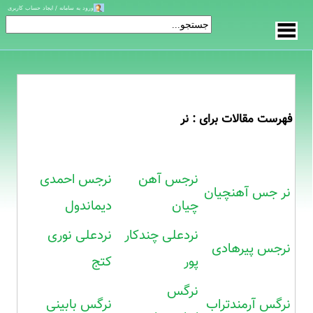
ورود به سامانه / ایجاد حساب کاربری
فهرست مقالات برای : نر
نرجس آهن
نرجس احمدی
نر جس آهنچیان
چیان
دیماندول
نردعلی چندکار
نردعلی نوری
نرجس پیرهادی
پور
کتج
نرگس
نرگس آرمندتراب
نرگس بابینی