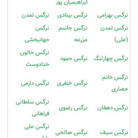
ابراهیمیان پور
نرگس بهرامی
نرگس بینادی
نرگس تمدن
نرگس تمدن
نرگس جاسم
نرگس
(علی)
مزرعه
جهانبخشی
نرگس خاتون
نرگس چهارلنگ
نرگس حمود
خدادوست
نرگس خانم
نرگس خنفری
نرگس دارمی
حصاری
نرگس سلطانی
نرگس دهقان
نرگس رضوی
فراهانی
نرگس علی
نرگس سیف
نرگس صالحی