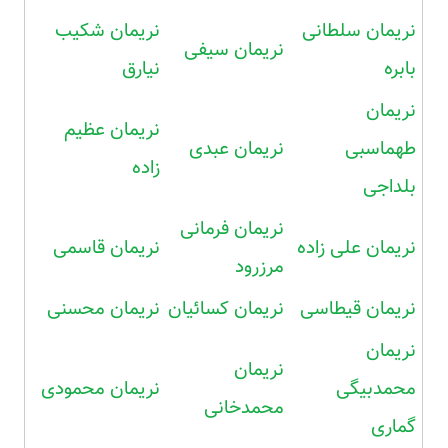
نریمان سلطانی
نریمان شکیب
نریمان سیفی
بابره
نیارق
نریمان
نریمان عظیم
طهماسبی
نریمان عبدی
زاده
بلداجی
نریمان فرمانی
نریمان علی زاده
نریمان قاسمی
مرزرود
نریمان قیطاسی
نریمان کسائیان
نریمان محسنی
نریمان
نریمان
محمدبیگی
نریمان محمودی
محمدخانی
گماری