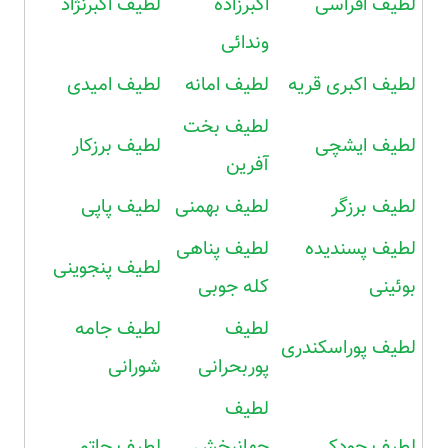
لطیف افراسی
اکبرزاده
لطیف اکبرنژاد
وندائی
لطیف اکبری قریه
لطیف امانه
لطیف امیدی
لطیف بخت
لطیف ایشچی
لطیف برزکار
آفرین
لطیف برزگر
لطیف بهمنی
لطیف پاپی
لطیف پسندیده
لطیف پناهی
لطیف پنجوینی
بوئینی
کله جوبی
لطیف
لطیف جامه
لطیف پوراسکندری
پوربحرانی
شورانی
لطیف
لطیف جودکی
جهانبخش
لطیف حاتمی