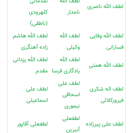
لطف الله
نمدمالی
لطف الله ناصری
نامدار
کلهرودی
(ناطقی)
لطف الله وفایی
لطف الله
لطف الله هاشم
فسارانی
وکیلی
زاده آهنگری
لطف الله
لطف الله یزدانی
لطف الله همتی
یادگاری فرسا
مقدم
لطف علی
لطف اله شکری
لطف علی
اسحاقی
فیروزکلائی
اسماعیلی
نیموری
لطفعلی
لطف علی پیرزاده
لطفعلی آقاپور
آببرین