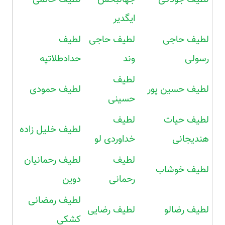
ایگدیر
لطیف حاجی
لطیف حاجی
لطیف
رسولی
وند
حدادطلاتپه
لطیف
لطیف حسین پور
لطیف حمودی
حسینی
لطیف حیات
لطیف
لطیف خلیل زاده
هندیجانی
خداوردی لو
لطیف
لطیف رحمانیان
لطیف خوشاب
رحمانی
دوین
لطیف رمضانی
لطیف رضالو
لطیف رضایی
کشکی