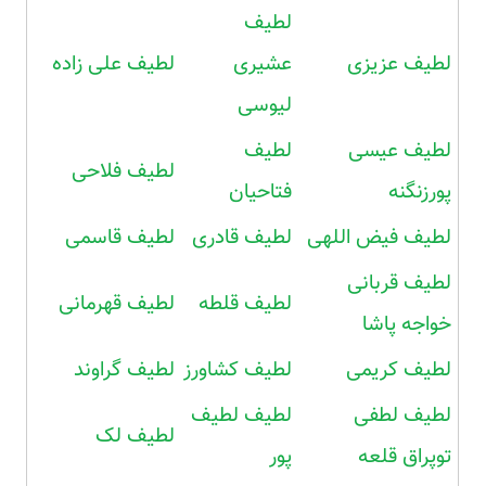
لطیف
لطیف عزیزی
عشیری
لطیف علی زاده
لیوسی
لطیف عیسی
لطیف
لطیف فلاحی
پورزنگنه
فتاحیان
لطیف فیض اللهی
لطیف قادری
لطیف قاسمی
لطیف قربانی
لطیف قلطه
لطیف قهرمانی
خواجه پاشا
لطیف کریمی
لطیف کشاورز
لطیف گراوند
لطیف لطفی
لطیف لطیف
لطیف لک
توپراق قلعه
پور