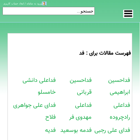
ورود به سامانه / ایجاد حساب کاربری
فهرست مقالات برای : فد
فداحسین
فداحسین
فداعلی دانشی
ابراهیمی
قربانی
خامسلو
فداعلی
فداعلی
فدای علی جواهری
رادچروده
مهدوی فر
فلاح
فدای علی رجبی
فدمه بوسعید
فدیه