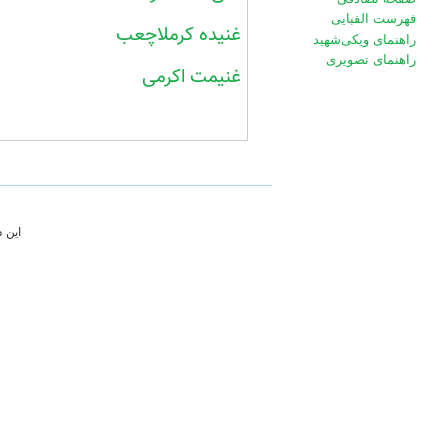
فهرست الفبایی
غنیده کرملاچعب
راهنمای ویکی‌شهید
راهنمای تصویری
غنیمت اکرمی
این 