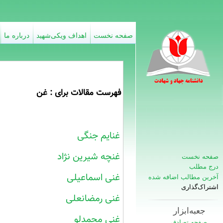
صفحه نخست
اهداف ویکی‌شهید
درباره ما
فهرست مقالات برای : غن
غنایم جنگی
غنچه شیرین نژاد
صفحه نخست
درج مطلب
غنی اسماعیلی
آخرین مطالب اضافه شده
اشتراک‌گذاری
غنی رمضانعلی
جعبه‌ابزار
غنی محمدلو
صفحه تصادفی