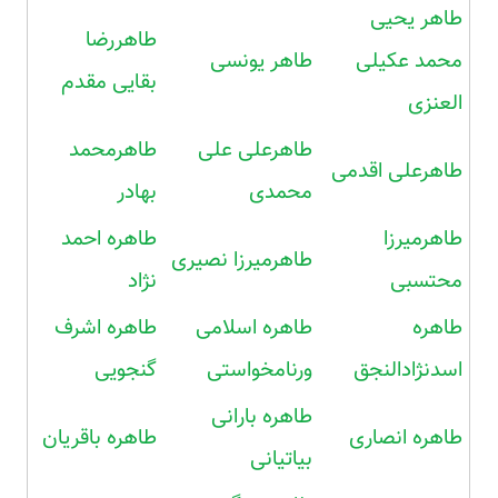
طاهر یحیی
طاهررضا
محمد عکیلی
طاهر یونسی
بقایی مقدم
العنزی
طاهرعلی علی
طاهرمحمد
طاهرعلی اقدمی
محمدی
بهادر
طاهرمیرزا
طاهره احمد
طاهرمیرزا نصیری
محتسبی
نژاد
طاهره
طاهره اسلامی
طاهره اشرف
اسدنژادالنجق
ورنامخواستی
گنجویی
طاهره بارانی
طاهره انصاری
طاهره باقریان
بیاتیانی