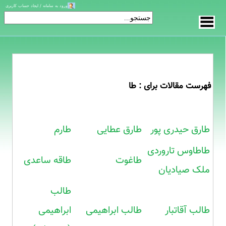
ورود به سامانه / ایجاد حساب کاربری
فهرست مقالات برای : طا
طارق حیدری پور
طارق عطایی
طارم
طاطاوس تاروردی
طاغوت
طاقه ساعدی
ملک صیادیان
طالب
طالب آقاتبار
طالب ابراهیمی
ابراهیمی