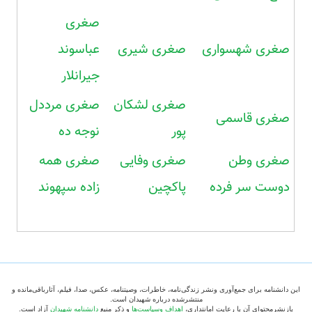
صغری
صغری شهسواری
صغری شیری
عباسوند
جیرانلار
صغری لشکان
صغری مرددل
صغری قاسمی
پور
نوجه ده
صغری وطن
صغری وفایی
صغری همه
دوست سر فرده
پاکچین
زاده سپهوند
این دانشنامه برای جمع‌آوری ونشر زندگی‌نامه، خاطرات، وصیتنامه، عکس، صدا، فیلم، آثارباقی‌مانده و
منتشرشده درباره شهیدان است.
بازنشرمحتوای آن با رعایت امانتداری،
اهداف وسیاست‌ها
و ذکر منبع
دانشنامه شهیدان
آزاد است.