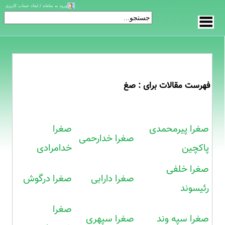
ورود به سامانه / ایجاد حساب کاربری
فهرست مقالات برای : صغ
صغرا پیرمحمدی
صغرا
صغرا خدارحمی
پاکچین
خدامرادی
صغرا خلفی
صغرا دارابی
صغرا درگوش
رئیسوند
صغرا
صغرا سپه وند
صغرا سپهری