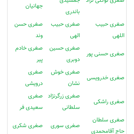
صغری توکلی نژاد
جمشیدی
جهانیان
باندری
صغری حبیب
صغری حبیب
صغری حسن
اللهی
الهی
وند
صغری حسین
صغری خادم
صغری حسنی پور
دوبری
پیر
صغری خوش
صغری
صغری خدرویسی
نشان
درویشی
صغری زرگرنژاد
صغری
صغری راشکی
سلطانی
سعیدی فر
صغری سلطان
صغری سوری
صغری شکری
حاج آقامحمدی