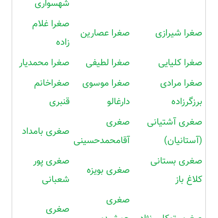
شهسواری
صغرا غلام
صغرا شیرازی
صغرا عصارین
زاده
صغرا کلیایی
صغرا لطیفی
صغرا محمدیار
صغرا مرادی
صغرا موسوی
صغراخانم
برزگرزاده
دارغالو
قنبری
صغری آشتیانی
صغری
صغری بامداد
(آستانیان)
آقامحمدحسینی
صغری بستانی
صغری پور
صغری بویزه
کلاغ باز
شعبانی
صغری
صغری