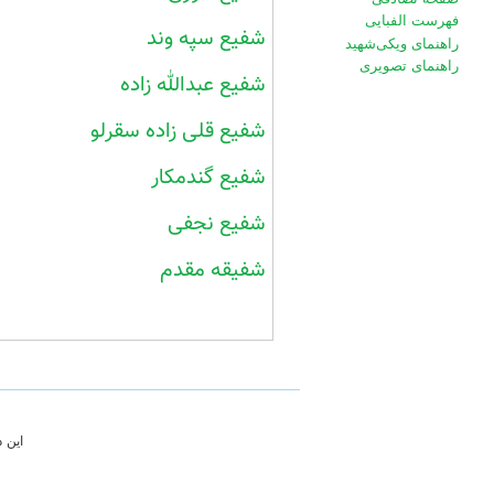
فهرست الفبایی
شفیع سپه وند
راهنمای ویکی‌شهید
راهنمای تصویری
شفیع عبدالله زاده
شفیع قلی زاده سقرلو
شفیع گندمکار
شفیع نجفی
شفیقه مقدم
این 