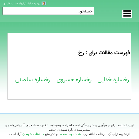
ورود به سامانه / ایجاد حساب کاربری
فهرست مقالات برای : رخ
رخساره خدایی
رخساره خسروی
رخساره سلمانی
این دانشنامه برای جمع‌آوری ونشر زندگی‌نامه، خاطرات، وصیتنامه، عکس، صدا، فیلم، آثارباقی‌مانده و
منتشرشده درباره شهیدان است.
بازنشرمحتوای آن با رعایت امانتداری،
اهداف وسیاست‌ها
و ذکر منبع
دانشنامه شهیدان
آزاد است.