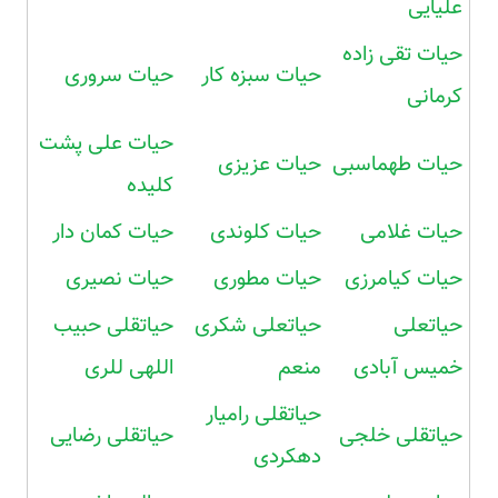
علیایی
حیات تقی زاده
حیات سبزه کار
حیات سروری
کرمانی
حیات علی پشت
حیات طهماسبی
حیات عزیزی
کلیده
حیات غلامی
حیات کلوندی
حیات کمان دار
حیات کیامرزی
حیات مطوری
حیات نصیری
حیاتعلی
حیاتعلی شکری
حیاتقلی حبیب
خمیس آبادی
منعم
اللهی للری
حیاتقلی رامیار
حیاتقلی خلجی
حیاتقلی رضایی
دهکردی