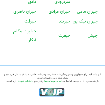
سردرودی
دادی
جیران مامی
جیران مرادی
جیران ناصری
جیران نیک پور
جیربند
جیرفت
جیلبرت مکلم
جیش
جیفرت
آبکار
این دانشنامه برای جمع‌آوری ونشر زندگی‌نامه، خاطرات، وصیتنامه، عکس، صدا، فیلم، آثارباقی‌مانده و
منتشرشده درباره شهیدان است.
بازنشرمحتوای آن با رعایت امانتداری،
اهداف وسیاست‌ها
و ذکر منبع
دانشنامه شهیدان
آزاد است.