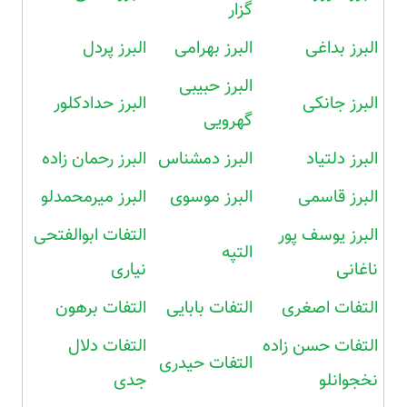
گزار
البرز بداغی
البرز بهرامی
البرز پردل
البرز حبیبی
البرز جانکی
البرز حدادکلور
گهرویی
البرز دلتیاد
البرز دمشناس
البرز رحمان زاده
البرز قاسمی
البرز موسوی
البرز میرمحمدلو
البرز یوسف پور
التفات ابوالفتحی
التپه
ناغانی
نیاری
التفات اصغری
التفات بابایی
التفات برهون
التفات حسن زاده
التفات دلال
التفات حیدری
نخجوانلو
جدی