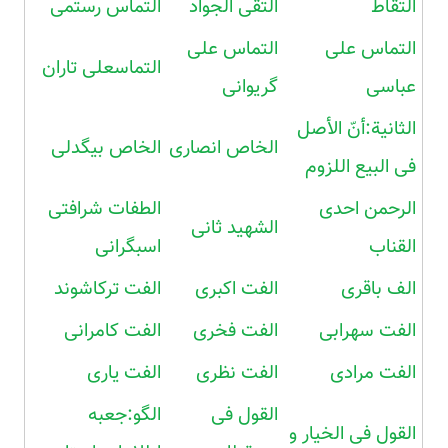
التقاط
التّقی الجواد
التماس رستمی
التماس علی
التماس علی
التماسعلی تاران
عباسی
گریوانی
الثانیة:أنّ الأصل
الخاص انصاری
الخاص بیگدلی
فی البیع اللزوم
الرحمن احدی
الطفات شرافتی
الشهید ثانی
القناب
اسبگرانی
الف باقری
الفت اکبری
الفت ترکاشوند
الفت سهرابی
الفت فخری
الفت کامرانی
الفت مرادی
الفت نظری
الفت یاری
القول فی
الگو:جعبه
القول فی الخیار و