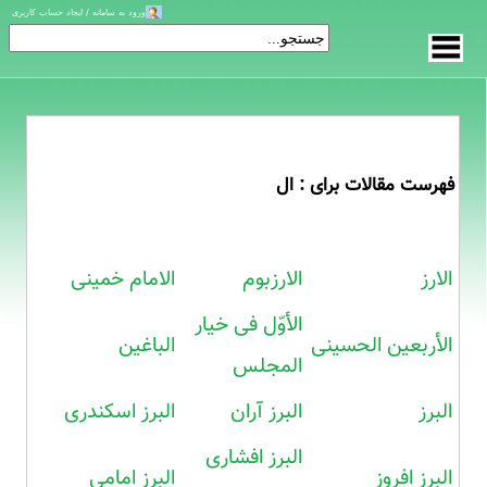
ورود به سامانه / ایجاد حساب کاربری
فهرست مقالات برای : ال
الارز
الارزبوم
الامام خمینی
الأوّل فی خیار
الأربعین الحسینی
الباغین
المجلس
البرز
البرز آران
البرز اسکندری
البرز افشاری
البرز افروز
البرز امامی