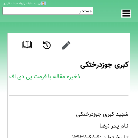
ورود به سامانه / ایجاد حساب کاربری
کبری جوزدرختکی
ذخیره مقاله با فرمت پی دی اف
شهید کبری جوزدرختکی
نـام پـدر :رضا
تـاریخ تـولـد :۱۳۱۳/۰۶/۰۹