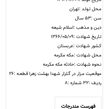
مـحل تـولـد :تهران
سـن :۵۳ سـال
دیـن و مـذهب :اسلام شیعه
تـاریخ شـهادت :۱۳۶۶/۰۵/۰۹
کـشور شـهادت :عربستان
مـحل شـهادت :مکه مکرمه
نـحوه شـهادت :حادثه مکه مکرمه
موقـعیت مـزار در گـلزار شـهدا بهشت زهرا قـطعـه :۲۶
ردیـف :۳۲ شـماره :۸
فهرست مندرجات