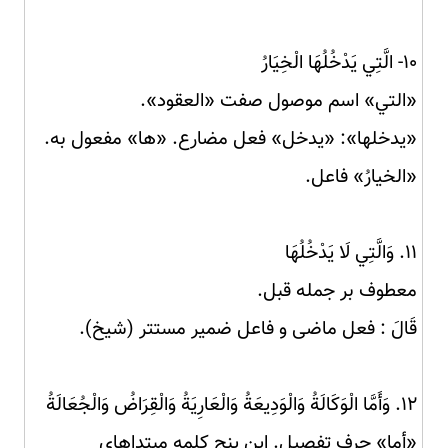
۱۰- الَّتِي يَدْخُلُهَا الْخِيَارُ
«التي» اسم موصول صفت «العقود».
«يدخلها»: «يدخل» فعل مضارع. «ها» مفعول به.
«الخيارُ» فاعل.
۱۱. وَالَّتِي لَا يَدْخُلُهَا
معطوف بر جمله قبل.
قَالَ : فعل ماضی و فاعل ضمیر مستتر (شیخ).
۱۲. وَأَمَّا الْوَكَالَةُ وَالْوَدِيعَةُ وَالْعَارِيَةُ وَالْقِرَاضُ وَالْجُعَالَةُ
«أما» حرف تفصیل. این پنج کلمه مبتداهای