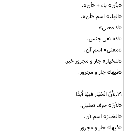
«بأن» باء + «أن».
«الهاء» اسم «أن».
«لا معنى»
«لا» نفی جنس.
«معنى» اسم آن.
«للخيار» جار و مجرور خبر.
«فيها» جار و مجرور.
۱۹.لِأَنَّ الْخِيَارَ فِيهَا أَبَدًا
«لأنّ» حرف تعلیل.
«الخيارَ» اسم آن.
«فيها» جار و مجرور.