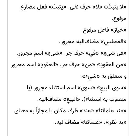
«لا يثبتُ» «لا» حرف نفی. «يثبتُ» فعل مضارع
مرفوع.
«خيارُ» فاعل مرفوع.
«المجلسِ» مضاف‌الیه مجرور.
«في شيءٍ» «في» حرف جر. «شيءٍ» اسم مجرور.
«من العقودِ» «من» حرف جر. «العقودِ» اسم مجرور
و متعلق به «شيء».
«سوى البيعِ» «سوى» اسم استثناء مجرور (یا
منصوب به استثناء). «البيعِ» مضاف‌الیه.
«عند علمائنا» «عند» ظرف مکان یا مجازاً به معنای
«به نظر». «علمائنا» مضاف‌الیه.