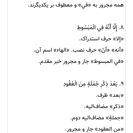
همه مجرور به «في» و معطوف بر یکدیگرند.
۸. إِلَّا أَنَّهُ فِي الْمَبْسُوطِ
«إلا» حرف استدراک.
«أنه» «أنّ» حرف نصب. «الهاء» اسم آن.
«في المبسوط» جار و مجرور خبر مقدم.
۹. بَعْدَ ذِكْرِ جُمْلَةٍ مِنَ الْعُقُودِ
«بعد» ظرف.
«ذكرِ» مضاف‌الیه.
«جملةٍ» مضاف‌الیه دوم.
«من العقود» جار و مجرور.