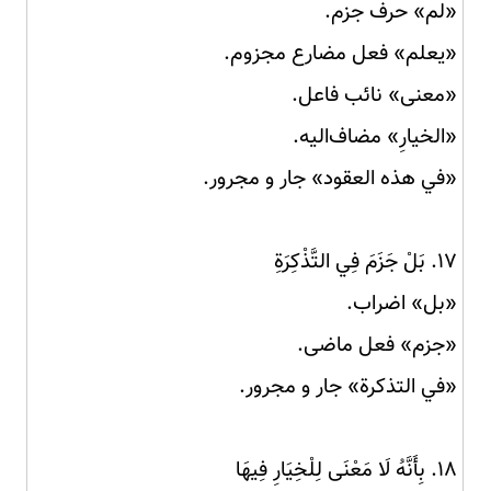
«لم» حرف جزم.
«يعلم» فعل مضارع مجزوم.
«معنى» نائب فاعل.
«الخيارِ» مضاف‌الیه.
«في هذه العقود» جار و مجرور.
۱۷. بَلْ جَزَمَ فِي التَّذْكِرَةِ
«بل» اضراب.
«جزم» فعل ماضی.
«في التذكرة» جار و مجرور.
۱۸. بِأَنَّهُ لَا مَعْنَى لِلْخِيَارِ فِيهَا