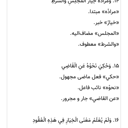
۱۴. وَمُرَادُهُ خِيَارُ الْمَجْلِسِ وَالشَّرْطِ
«مرادُه» مبتدا.
«خيارُ» خبر.
«المجلس» مضاف‌الیه.
«والشرط» معطوف.
۱۵. وَحُكِيَ نَحْوُهُ عَنِ الْقَاضِي
«حكي» فعل ماضی مجهول.
«نحوُه» نائب فاعل.
«عن القاضي» جار و مجرور.
۱۶. وَلَمْ يُعْلَمْ مَعْنَى الْخِيَارِ فِي هَذِهِ الْعُقُودِ