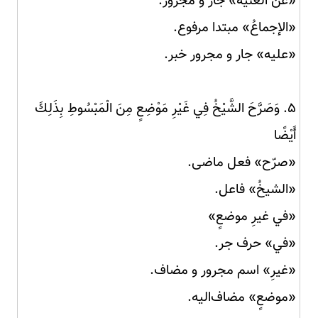
«عن الغنية» جار و مجرور.
«الإجماعُ» مبتدا مرفوع.
«عليه» جار و مجرور خبر.
۵. وَصَرَّحَ الشَّيْخُ فِي غَيْرِ مَوْضِعٍ مِنَ الْمَبْسُوطِ بِذَلِكَ
أَيْضًا
«صرّح» فعل ماضی.
«الشيخُ» فاعل.
«في غيرِ موضعٍ»
«في» حرف جر.
«غيرِ» اسم مجرور و مضاف.
«موضعٍ» مضاف‌الیه.