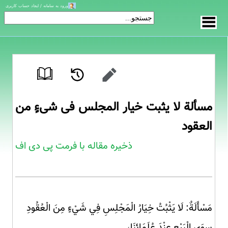
ورود به سامانه / ایجاد حساب کاربری
مسألة لا یثبت خیار المجلس فی شیءٍ من
العقود
ذخیره مقاله با فرمت پی دی اف
مَسْأَلَةٌ: لَا يَثْبُتُ خِيَارُ الْمَجْلِسِ فِي شَيْءٍ مِنَ الْعُقُودِ
سِوَى الْبَيْعِ عِنْدَ عُلَمَائِنَا،