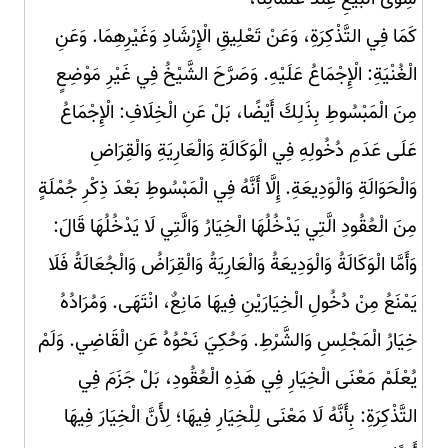
كَمَا فِي التَّذْكِرَةِ، وَعَنْ تَعْلِيقِ الْإِرْشَادِ وَغَيْرِهِمَا. وَعَنِ
الْغُنْيَةِ: الْإِجْمَاعُ عَلَيْهِ. وَصَرَّحَ الشَّيْخُ فِي غَيْرِ مَوْضِعٍ
مِنَ الْمَبْسُوطِ بِذَلِكَ أَيْضًا، بَلْ عَنِ الْخِلَافِ: الْإِجْمَاعُ
عَلَى عَدَمِ دُخُولِهِ فِي الْوَكَالَةِ وَالْعَارِيَةِ وَالْقِرَاضِ
وَالْحَوَالَةِ وَالْوَدِيعَةِ. إِلَّا أَنَّهُ فِي الْمَبْسُوطِ بَعْدَ ذِكْرِ جُمْلَةٍ
مِنَ الْعُقُودِ الَّتِي يَدْخُلُهَا الْخِيَارُ وَالَّتِي لَا يَدْخُلُهَا قَالَ:
وَأَمَّا الْوَكَالَةُ وَالْوَدِيعَةُ وَالْعَارِيَةُ وَالْقِرَاضُ وَالْجُعَالَةُ فَلَا
يَمْنَعُ مِنْ دُخُولِ الْخِيَارَيْنِ فِيهَا مَانِعٌ، انْتَهَى. وَمُرَادُهُ
خِيَارُ الْمَجْلِسِ وَالشَّرْطِ. وَحُكِيَ نَحْوُهُ عَنِ الْقَاضِي. وَلَمْ
يُعْلَمْ مَعْنَى الْخِيَارِ فِي هَذِهِ الْعُقُودِ، بَلْ جَزَمَ فِي
التَّذْكِرَةِ: بِأَنَّهُ لَا مَعْنَى لِلْخِيَارِ فِيهَا؛ لِأَنَّ الْخِيَارَ فِيهَا