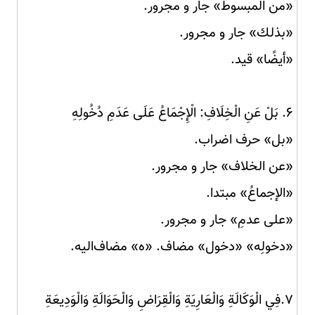
«من المبسوط» جار و مجرور.
«بذلك» جار و مجرور.
«أيضًا» قید.
۶. بَلْ عَنِ الْخِلَافِ: الْإِجْمَاعُ عَلَى عَدَمِ دُخُولِهِ
«بل» حرف اضراب.
«عن الخلاف» جار و مجرور.
«الإجماعُ» مبتدا.
«على عدمِ» جار و مجرور.
«دخولِه» «دخول» مضاف. «ه» مضاف‌الیه.
۷.فِي الْوَكَالَةِ وَالْعَارِيَةِ وَالْقِرَاضِ وَالْحَوَالَةِ وَالْوَدِيعَةِ