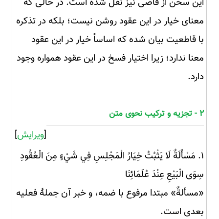
این سخن از قاضی نیز نقل شده است. در حالی که
معنای خیار در این عقود روشن نیست؛ بلکه در تذکره
با قاطعیت بیان شده که اساساً خیار در این عقود
معنا ندارد؛ زیرا اختیار فسخ در این عقود همواره وجود
دارد.
۲ - تجزیه و ترکیب نحوی متن
[
ویرایش
]
۱. مَسْأَلَةٌ لَا يَثْبُتُ خِيَارُ الْمَجْلِسِ فِي شَيْءٍ مِنَ الْعُقُودِ
سِوَى الْبَيْعِ عِنْدَ عُلَمَائِنَا
«مسألةٌ» مبتدا مرفوع با ضمه، و خبر آن جملهٔ فعلیه
بعدی است.