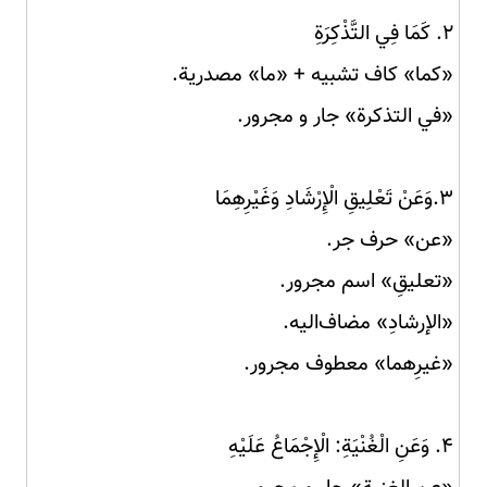
۲. كَمَا فِي التَّذْكِرَةِ
«كما» کاف تشبیه + «ما» مصدرية.
«في التذكرة» جار و مجرور.
۳.وَعَنْ تَعْلِيقِ الْإِرْشَادِ وَغَيْرِهِمَا
«عن» حرف جر.
«تعليقِ» اسم مجرور.
«الإرشادِ» مضاف‌الیه.
«غيرِهما» معطوف مجرور.
۴. وَعَنِ الْغُنْيَةِ: الْإِجْمَاعُ عَلَيْهِ