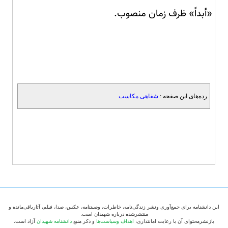
«أبداً» ظرف زمان منصوب.
رده‌های این صفحه :
شفاهی مکاسب
این دانشنامه برای جمع‌آوری ونشر زندگی‌نامه، خاطرات، وصیتنامه، عکس، صدا، فیلم، آثارباقی‌مانده و
منتشرشده درباره شهیدان است.
بازنشرمحتوای آن با رعایت امانتداری،
اهداف وسیاست‌ها
و ذکر منبع
دانشنامه شهیدان
آزاد است.