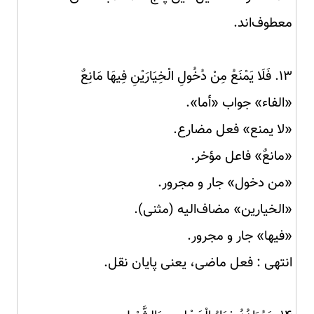
معطوف‌اند.
۱۳. فَلَا يَمْنَعُ مِنْ دُخُولِ الْخِيَارَيْنِ فِيهَا مَانِعٌ
«الفاء» جواب «أما».
«لا يمنع» فعل مضارع.
«مانعٌ» فاعل مؤخر.
«من دخول» جار و مجرور.
«الخيارين» مضاف‌الیه (مثنی).
«فيها» جار و مجرور.
انتهى : فعل ماضی، یعنی پایان نقل.