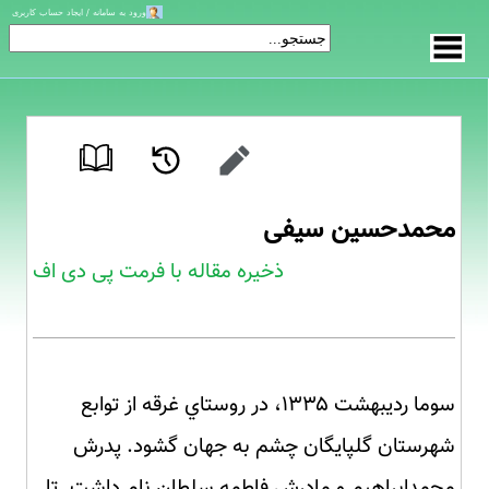
ورود به سامانه / ایجاد حساب کاربری
محمدحسین سیفی
ذخیره مقاله با فرمت پی دی اف
سوما رديبهشت ۱۳۳۵، در روستاي غرقه از توابع
شهرستان گلپايگان چشم به جهان گشود. پدرش
محمدابراهيم و مادرش فاطمه سلطان نام داشت. تا