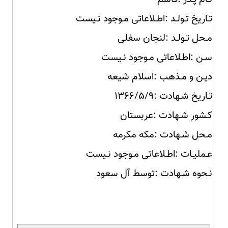
تـاریخ تـولـد :اطـلاعاتی مـوجود نـیست
مـحل تـولـد :لنجان سفلی
سـن :اطـلاعاتی مـوجود نـیست
دیـن و مـذهب :اسلام شیعه
تـاریخ شـهادت :۱۳۶۶/۵/۹
کـشور شـهادت :عربستان
مـحل شـهادت :مکه مکرمه
عـملیـات :اطـلاعاتی مـوجود نـیست
نـحوه شـهادت :توسط آل سعود