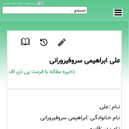
ورود به سامانه / ایجاد حساب کاربری
علی ابراهیمی سروفیرورانی
ذخیره مقاله با فرمت پی دی اف
نــام :علی
نـام خـانوادگـی :ابراهیمی سروفیرورانی
نـام پـدر :قاسم